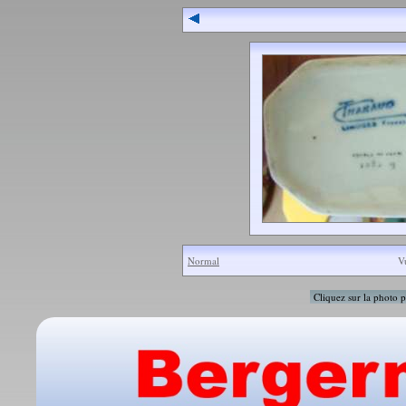
Normal
V
Cliquez sur la photo p